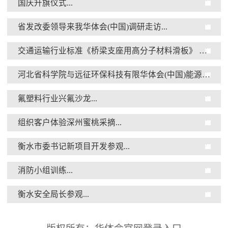
国庆升旗仪式...
省发改委领导来我华体会(中国)调研走访...
交通运输行业标准《桥梁支座用高分子材料滑板》 送审稿审查会在京召开...
消防小组训练...
河北省科学院与远征环保科技有限华体会(中国)能源与环境新材料成果转化基地签约暨揭牌仪式...
氟塑料行业兴氟沙龙...
组织客户体验深州蜜桃采摘...
衡水市委书记新项目开发参观...
衡水安全局长参观...
消防小组训练...
衡水安全局长参观...