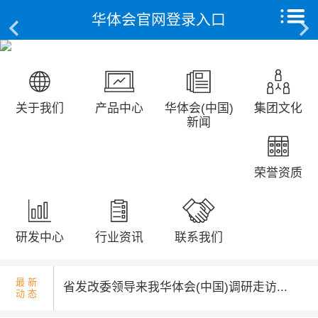
华体会官网登录入口
核酸检测演练...
华体会官网登录入
口
关于我们
关于我们
产品中心
华体会(中国)
集团文化
新闻
产品中心
国庆升旗仪式...
远征研发中心
荣誉资质
创新能力
集团文化
研发中心
行业资讯
联系我们
荣誉资质
最 新
省发改委领导来我华体会(中国)调研走访...
动 态
新闻动态