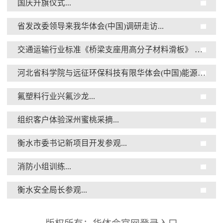
国庆升旗仪式...
省发改委领导来我华体会(中国)调研走访...
交通运输行业标准《桥梁支座用高分子材料滑板》 送审稿审查会在京召开...
河北省科学院与远征环保科技有限华体会(中国)能源与环境新材料成果转化基地签约暨揭牌仪式...
氟塑料行业兴氟沙龙...
组织客户体验深州蜜桃采摘...
衡水市委书记新项目开发参观...
消防小组训练...
衡水安全局长参观...