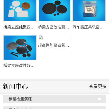
氟塑料行业兴氟沙龙...
桥梁支座纯聚四氟乙烯滑板
桥梁支座改性聚四氟乙烯滑板
汽车高压共轨密封圈
超高性能聚四氟乙烯滑板
组织客户体验深州蜜桃采摘...
桥梁支座改性超高分子量聚乙烯滑板
新闻中心
查看更多
核酸检测演练...
衡水市委书记新项目开发参观...