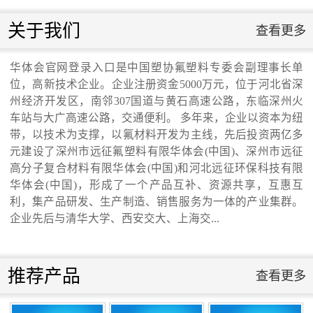
联系我们
关于我们
查看更多
联系我们
华体会官网登录入口是中国塑协氟塑料专委会副理事长单
位，高新技术企业。企业注册资金5000万元，位于河北省深
交通运输行业标准《桥梁支座用高分子材料
州经济开发区，南邻307国道与黄石高速公路，东临深州火
车站与大广高速公路，交通便利。 多年来，企业以资本为纽
带，以技术为支撑，以氟材料开发为主线，先后投资两亿多
滑板》 送审稿审查会在京召开...
元建设了深州市远征氟塑料有限华体会(中国)、深州市远征
高分子复合材料有限华体会(中国)和河北远征环保科技有限
华体会(中国)，形成了一个产品互补、资源共享，互惠互
利，集产品研发、生产制造、销售服务为一体的产业集群。
企业先后与清华大学、西安交大、上海交...
河北省科学院与远征环保科技有限华体会(中
国)能源与环境新材料成果转化基地签约暨揭
推荐产品
查看更多
牌仪式...