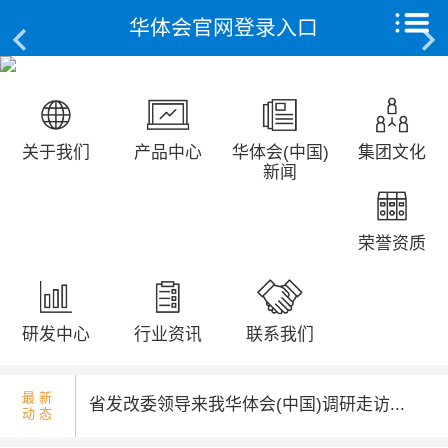
华体会官网登录入口
核酸检测演练...
华体会官网登录入
口
关于我们
关于我们
产品中心
华体会(中国)
集团文化
新闻
产品中心
国庆升旗仪式...
远征研发中心
荣誉资质
创新能力
集团文化
研发中心
行业资讯
联系我们
荣誉资质
最 新
省发改委领导来我华体会(中国)调研走访...
动 态
新闻动态