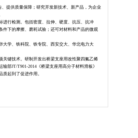
告、提供质量保障；研究开发新技术、新产品，为企业
。
进行检测。包括密度、拉伸、硬度、抗压、抗冲
条件下的摩擦、磨耗试验；还可对材料和产品的微观
大学、铁科院、铁专院、西安交大、华北电力大
项关键技术。研制开发出桥梁支座用改性聚四氟乙烯
T/T901-2014《桥梁支座用高分子材料滑板》
品质起到了促进作用。