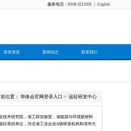
服务电话：0318-3213331 |
English
荣誉资质
新闻动态
联系我们
当前位置：
华体会官网登录入口
>
远征研发中心
业技术研究院，省工程实验室，省
能源与环境新材料
项目承担单位，河北省工业企业A级研发机构和清华大