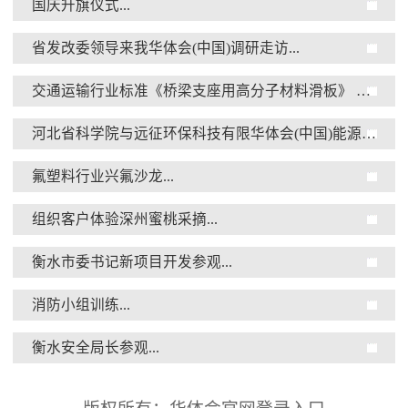
国庆升旗仪式...
省发改委领导来我华体会(中国)调研走访...
交通运输行业标准《桥梁支座用高分子材料滑板》 送审稿审查会在京召开...
消防小组训练...
河北省科学院与远征环保科技有限华体会(中国)能源与环境新材料成果转化基地签约暨揭牌仪式...
氟塑料行业兴氟沙龙...
组织客户体验深州蜜桃采摘...
衡水市委书记新项目开发参观...
衡水安全局长参观...
消防小组训练...
衡水安全局长参观...