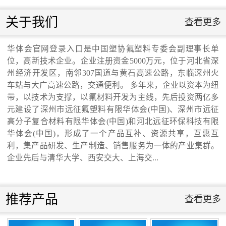
联系我们
关于我们
查看更多
联系我们
华体会官网登录入口是中国塑协氟塑料专委会副理事长单
位，高新技术企业。企业注册资金5000万元，位于河北省深
交通运输行业标准《桥梁支座用高分子材料
州经济开发区，南邻307国道与黄石高速公路，东临深州火
车站与大广高速公路，交通便利。 多年来，企业以资本为纽
带，以技术为支撑，以氟材料开发为主线，先后投资两亿多
滑板》 送审稿审查会在京召开...
元建设了深州市远征氟塑料有限华体会(中国)、深州市远征
高分子复合材料有限华体会(中国)和河北远征环保科技有限
华体会(中国)，形成了一个产品互补、资源共享，互惠互
利，集产品研发、生产制造、销售服务为一体的产业集群。
企业先后与清华大学、西安交大、上海交...
河北省科学院与远征环保科技有限华体会(中
国)能源与环境新材料成果转化基地签约暨揭
推荐产品
查看更多
牌仪式...