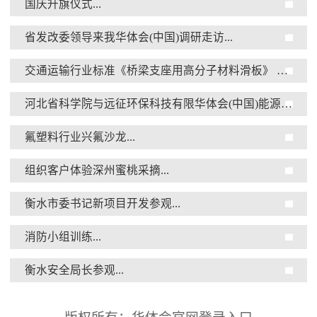
国庆升旗仪式...
省发改委领导来我华体会(中国)调研走访...
交通运输行业标准《桥梁支座用高分子材料滑板》 送审稿审查会在京召开...
消防小组训练...
河北省科学院与远征环保科技有限华体会(中国)能源与环境新材料成果转化基地签约暨揭牌仪式...
氟塑料行业兴氟沙龙...
组织客户体验深州蜜桃采摘...
衡水市委书记新项目开发参观...
衡水安全局长参观...
消防小组训练...
衡水安全局长参观...