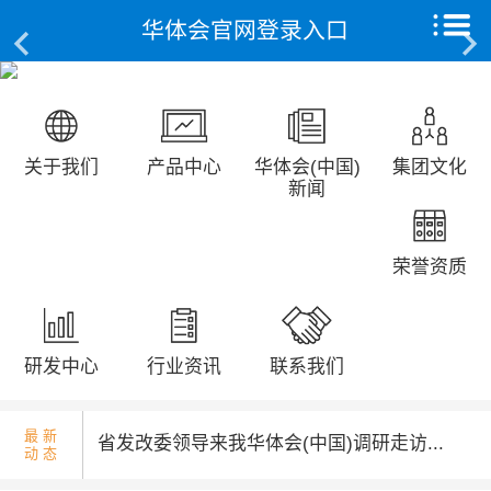
华体会官网登录入口
核酸检测演练...
华体会官网登录入
口
关于我们
关于我们
产品中心
华体会(中国)
集团文化
新闻
产品中心
国庆升旗仪式...
远征研发中心
荣誉资质
创新能力
集团文化
研发中心
行业资讯
联系我们
荣誉资质
最 新
省发改委领导来我华体会(中国)调研走访...
动 态
新闻动态