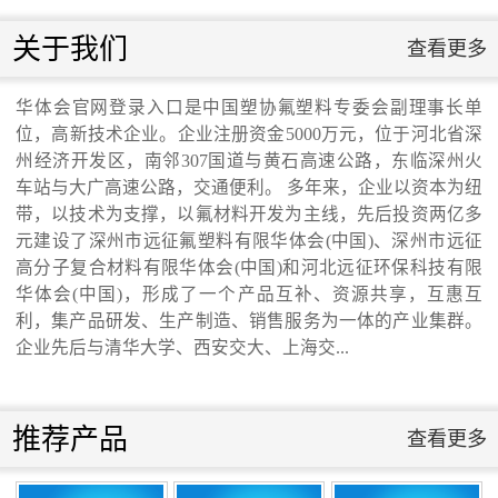
联系我们
关于我们
查看更多
联系我们
华体会官网登录入口是中国塑协氟塑料专委会副理事长单
位，高新技术企业。企业注册资金5000万元，位于河北省深
交通运输行业标准《桥梁支座用高分子材料
州经济开发区，南邻307国道与黄石高速公路，东临深州火
车站与大广高速公路，交通便利。 多年来，企业以资本为纽
带，以技术为支撑，以氟材料开发为主线，先后投资两亿多
滑板》 送审稿审查会在京召开...
元建设了深州市远征氟塑料有限华体会(中国)、深州市远征
高分子复合材料有限华体会(中国)和河北远征环保科技有限
华体会(中国)，形成了一个产品互补、资源共享，互惠互
利，集产品研发、生产制造、销售服务为一体的产业集群。
企业先后与清华大学、西安交大、上海交...
河北省科学院与远征环保科技有限华体会(中
国)能源与环境新材料成果转化基地签约暨揭
推荐产品
查看更多
牌仪式...