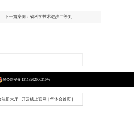
下一篇案例：省科学技术进步二等奖
冀公网安备 13118202000210号
会注册大厅
|
开云线上官网
|
华体会首页
|