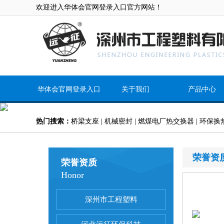
欢迎进入华体会官网登录入口官方网站！
华体会官网登录入口
关于我们
产品中心
热门搜索：
桥梁支座 | 机械密封 | 燃煤电厂热交换器 | 环保换
荣誉资
荣誉资质
Honor
深州市工程塑料