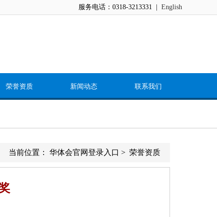
服务电话：0318-3213331 |
English
荣誉资质
新闻动态
联系我们
当前位置：
华体会官网登录入口
>
荣誉资质
奖