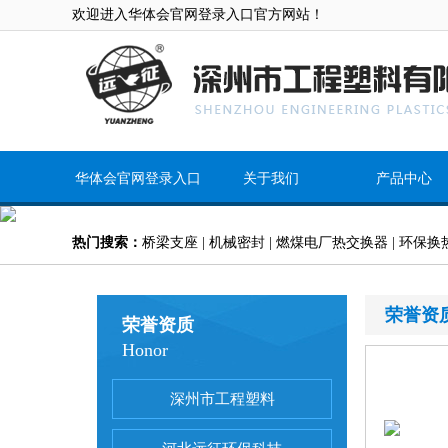
欢迎进入华体会官网登录入口官方网站！
华体会官网登录入口
关于我们
产品中心
热门搜索：
桥梁支座 | 机械密封 | 燃煤电厂热交换器 | 环保换
荣誉资
荣誉资质
Honor
深州市工程塑料