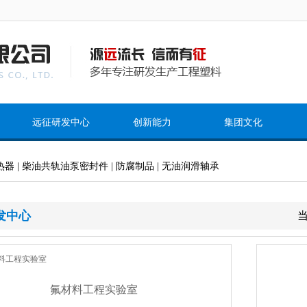
远征研发中心
创新能力
集团文化
热器 | 柴油共轨油泵密封件 | 防腐制品 | 无油润滑轴承
发中心
氟材料工程实验室