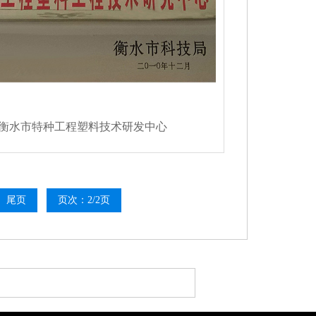
衡水市特种工程塑料技术研发中心
尾页
页次：2/2页