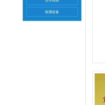
合作院校
检测设备